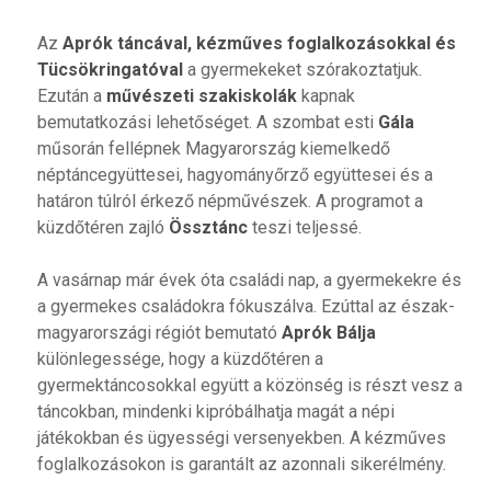
Az
Aprók táncával, kézműves foglalkozásokkal és
Tücsökringatóval
a gyermekeket szórakoztatjuk.
Ezután a
művészeti szakiskolák
kapnak
bemutatkozási lehetőséget. A szombat esti
Gála
műsorán fellépnek Magyarország kiemelkedő
néptáncegyüttesei, hagyományőrző együttesei és a
határon túlról érkező népművészek. A programot a
küzdőtéren zajló
Össztánc
teszi teljessé.
A vasárnap már évek óta családi nap, a gyermekekre és
a gyermekes családokra fókuszálva. Ezúttal az észak-
magyarországi régiót bemutató
Aprók Bálja
különlegessége, hogy a küzdőtéren a
gyermektáncosokkal együtt a közönség is részt vesz a
táncokban, mindenki kipróbálhatja magát a népi
játékokban és ügyességi versenyekben. A kézműves
foglalkozásokon is garantált az azonnali sikerélmény.