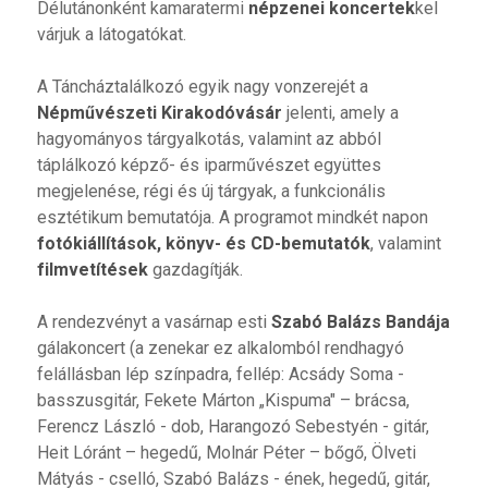
Délutánonként kamaratermi
népzenei koncertek
kel
várjuk a látogatókat.
A Táncháztalálkozó egyik nagy vonzerejét a
Népművészeti Kirakodóvásár
jelenti, amely a
hagyományos tárgyalkotás, valamint az abból
táplálkozó képző- és iparművészet együttes
megjelenése, régi és új tárgyak, a funkcionális
esztétikum bemutatója. A programot mindkét napon
fotókiállítások, könyv- és CD-bemutatók
, valamint
filmvetítések
gazdagítják.
A rendezvényt a vasárnap esti
Szabó Balázs Bandája
gálakoncert (a zenekar ez alkalomból rendhagyó
felállásban lép színpadra, fellép: Acsády Soma -
basszusgitár, Fekete Márton „Kispuma" – brácsa,
Ferencz László - dob, Harangozó Sebestyén - gitár,
Heit Lóránt – hegedű, Molnár Péter – bőgő, Ölveti
Mátyás - cselló, Szabó Balázs - ének, hegedű, gitár,