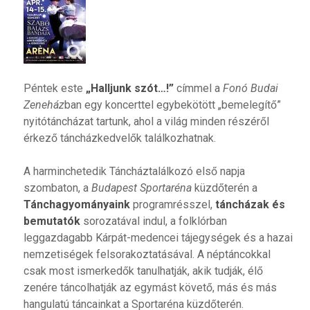
Péntek este
„Halljunk szót…!”
címmel a
Fonó Budai
Zeneház
ban egy koncerttel egybekötött „bemelegítő”
nyitótáncházat tartunk, ahol a világ minden részéről
érkező táncházkedvelők találkozhatnak.
A harminchetedik Táncháztalálkozó első napja
szombaton, a
Budapest Sportaréna
küzdőterén a
Tánchagyományaink
programrésszel,
táncházak és
bemutatók
sorozatával indul, a folklórban
leggazdagabb Kárpát-medencei tájegységek és a hazai
nemzetiségek felsorakoztatásával. A néptáncokkal
csak most ismerkedők tanulhatják, akik tudják, élő
zenére táncolhatják az egymást követő, más és más
hangulatú táncainkat a Sportaréna küzdőterén.