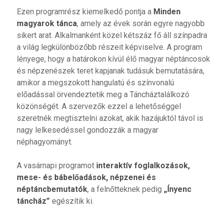
Ezen programrész kiemelkedő pontja a
Minden
magyarok tánca
, amely az évek során egyre nagyobb
sikert arat. Alkalmanként közel kétszáz fő áll színpadra
a világ legkülönbözőbb részeit képviselve. A program
lényege, hogy a határokon kívül élő magyar néptáncosok
és népzenészek teret kapjanak tudásuk bemutatására,
amikor a megszokott hangulatú és színvonalú
előadással örvendeztetik meg a Táncháztalálkozó
közönségét. A szervezők ezzel a lehetőséggel
szeretnék megtisztelni azokat, akik hazájuktól távol is
nagy lelkesedéssel gondozzák a magyar
néphagyományt.
A vasárnapi programot
interaktív foglalkozások,
mese- és bábelőadások, népzenei és
néptáncbemutatók
, a felnőtteknek pedig
„Ínyenc
táncház”
egészítik ki.